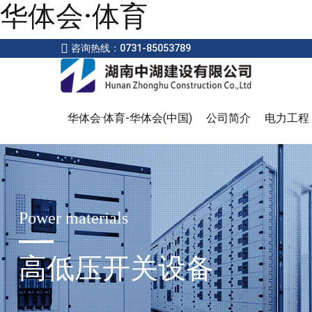
华体会·体育
咨询热线：0731-85053789
华体会·体育-华体会(中国)
公司简介
电力工程
Power materials
高低压开关设备