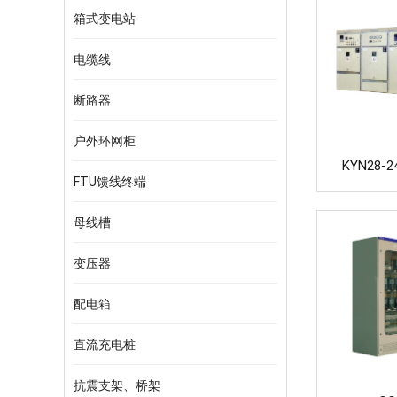
箱式变电站
电缆线
断路器
户外环网柜
KYN28
FTU馈线终端
母线槽
变压器
配电箱
直流充电桩
抗震支架、桥架