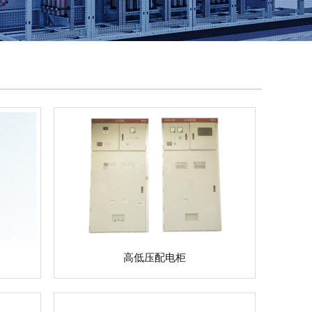
高低压配电柜