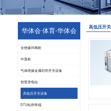
高低压开关
华体会·体育-华体会
(中国)
全绝缘环网柜
中置柜
气体绝缘金属封闭开关设备
智慧变电站
高低压开关设备
DTU站所终端