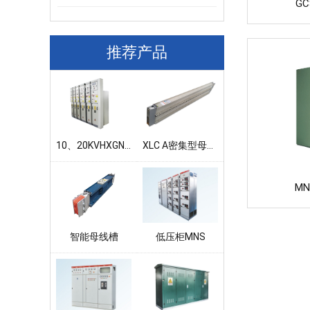
G
推荐产品
10、20KVHXGN口系列半绝缘环网柜
XLC A密集型母线槽
M
智能母线槽
低压柜MNS