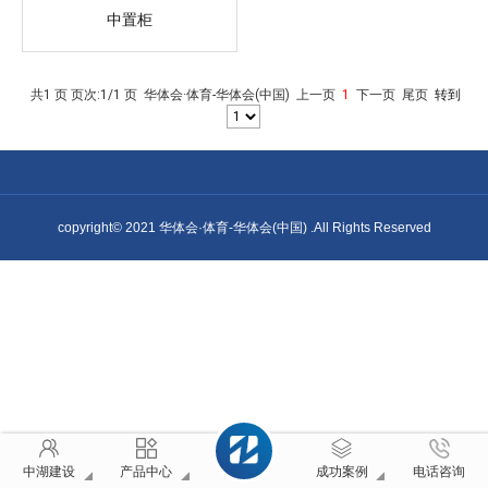
中置柜
共1 页 页次:1/1 页
华体会·体育-华体会(中国)
上一页
1
下一页
尾页
转到
copyright© 2021 华体会·体育-华体会(中国) .All Rights Reserved
中湖建设
产品中心
成功案例
电话咨询