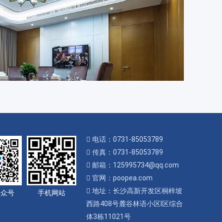
电话：0731-85053789
传真：0731-85053789
邮箱：125995734@qq.com
官网：poopea.com
地址：长沙高新开发区桐梓坡
公众号
手机网站
西路408号麓谷林语小区I区综合
体3栋11021号